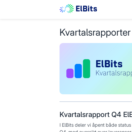
Kvartalsrapporter
Kvartalsrapport Q4 El
I ElBits deler vi åpent både statu
Q4, med oversikt over leveranser 